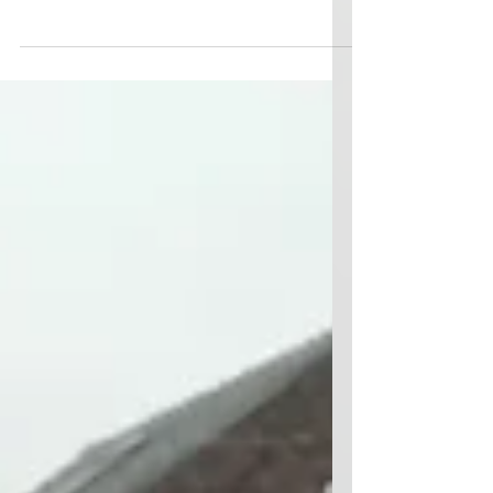
2007 Remschijf, Remblok, Remklauw, Remslang,
Radiateur, bobine, schokdemper, schokbreker,
veerpoot, lager, draagarm, stuurhuis,
koplamp,...