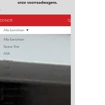
onze voorraadwagens.
DONOR
Alle berichten
Alle berichten
Space Star
ASX
Pajero
Colt
L200
Outlander
Outlander PHEV
Eclipse Cross
Lancer