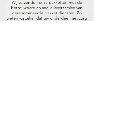
Wij verzenden onze pakketten met de
betrouwbare en snelle leverservice van
gerenommeerde pakket diensten. Zo
weten wij zeker dat uw onderdeel met zorg
wordt behandeld en stipt wordt afgeleverd.
Volgens Afspraak.
+31 (0)416 28 01 79
info@ericdekort.nl