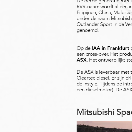
De derde generatie RVR i
RVR-naam wordt alleen in
Filipijnen, China, Malei
onder de naam Mitsubishi
Outlander Sport in de Ver
genoemd.
Op de
IAA in Frankfurt
p
een cross-over. Het prod
ASX
. Het ontwerp lijkt s
De ASX is leverbaar met 
Cleartec diesel. Er zijn d
de Instyle. Tijdens de in
een dieselmotor). De AS
Mitsubishi Sp