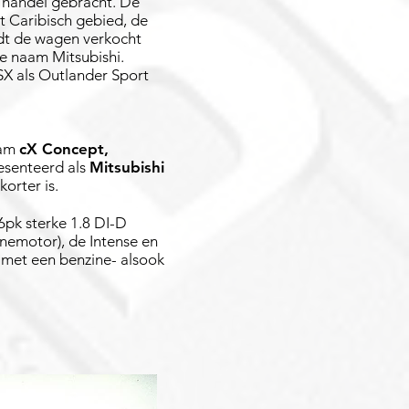
e handel gebracht. De
t Caribisch gebied, de
rdt de wagen verkocht
e naam Mitsubishi.
SX als Outlander Sport
aam
cX Concept
,
senteerd als
Mitsubishi
korter is.
6pk sterke 1.8 DI-D
zinemotor), de Intense en
r met een benzine- alsook