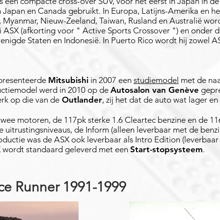
s een compacte cross-over SUV, voor het eerst in Japan in d
 Japan en Canada gebruikt. In Europa, Latijns-Amerika en he
sië, Myanmar, Nieuw-Zeeland, Taiwan, Rusland en Australië wo
 ASX (afkorting voor " Active Sports Crossover ") en onder d
enigde Staten en Indonesië. In Puerto Rico wordt hij zowel A
resenteerde
Mitsubishi
in 2007 een
studiemodel
met de n
uctiemodel werd in 2010 op de
Autosalon van Genève
gepre
terk op die van de
Outlander
, zij het dat de auto wat lager en 
twee motoren, de 117pk sterke 1.6 Cleartec benzine en de 11
rie uitrustingsniveaus, de Inform (alleen leverbaar met de ben
troductie was de ASX ook leverbaar als Intro Edition (leverbaa
X wordt standaard geleverd met een
Start-stopsysteem
.
ace Runner 1991-1999