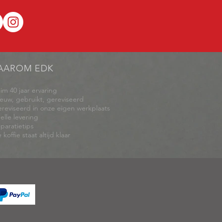
AAROM EDK
uim 40 jaar ervaring
ieuw, gebruikt, gereviseerd
ereviseerd in onze eigen werkplaats
elle levering
eparatietips
 koffie staat altijd klaar