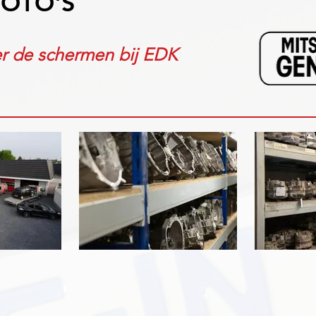
FOTO'S
er de schermen bij EDK