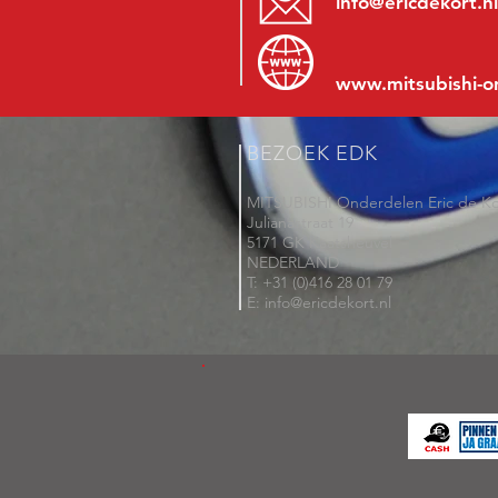
info@ericdekort.nl
www.mitsubishi-o
BEZOEK EDK
MITSUBISHI Onderdelen Eric de Ko
Julianastraat 19
5171 GK Kaatsheuvel
NEDERLAND
T: +31 (0)416 28 01 79
E: info@ericdekort.nl