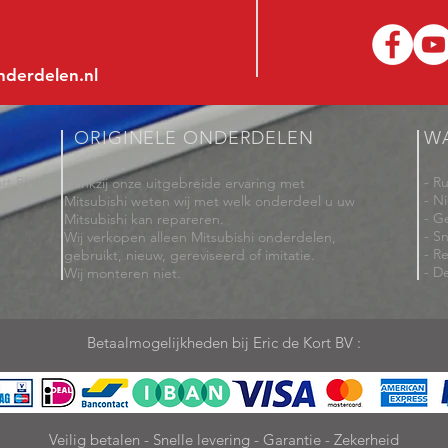
nderdelen.nl
ORIGINELE ONDERDELEN
W
rt BV
- R
Dankzij onze uitgebreide ervaring met
- N
Mitsubishi weten wij met welk onderdeel u uw
- G
Mitsubishi kan repareren.
- Sn
Wij verkopen alleen Mitsubishi onderdelen,
- R
gebruikt, nieuw, gereviseerd of imitatie.
- De
Wij monteren niet.
Betaalmogelijkheden bij Eric de Kort BV :
Veilig betalen - Snelle levering - Garantie - Zekerheid