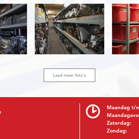
Laad meer foto's
Maandag t/m
9
Maandagavo
Zaterdag:
Zondag: