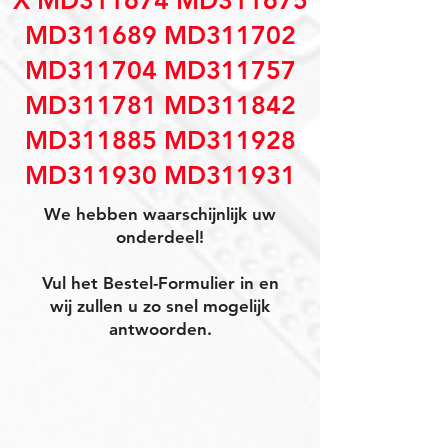
X MD311674 MD311675
MD311689 MD311702
MD311704 MD311757
MD311781 MD311842
MD311885 MD311928
MD311930 MD311931
We hebben waarschijnlijk uw
onderdeel!
Vul het Bestel-Formulier in en
wij zullen u zo snel mogelijk
antwoorden.