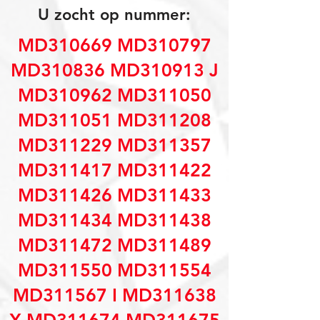
U zocht op nummer:
MD310669 MD310797
MD310836 MD310913 J
MD310962 MD311050
MD311051 MD311208
MD311229 MD311357
MD311417 MD311422
MD311426 MD311433
MD311434 MD311438
MD311472 MD311489
MD311550 MD311554
MD311567 I MD311638