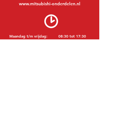
www.mitsubishi-onderdelen.nl
Maandag t/m vrijdag:
08:30 tot 17:30
Maandagavond:
Op afspraak
Zaterdag:
09:00 tot 12:00
Zondag:
Gesloten
BEZOEK EDK
MITSUBISHI Onderdelen Eric de Kort BV
Julianastraat 19
5171 GK Kaatsheuvel
NEDERLAND
T: +31 (0)416 28 01 79