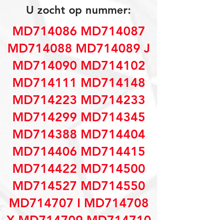
U zocht op nummer:
MD714086 MD714087
MD714088 MD714089 J
MD714090 MD714102
MD714111 MD714148
MD714223 MD714233
MD714299 MD714345
MD714388 MD714404
MD714406 MD714415
MD714422 MD714500
MD714527 MD714550
MD714707 I MD714708