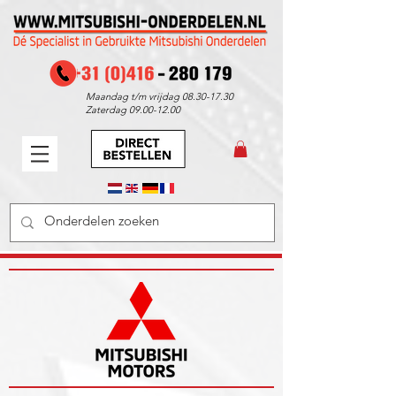
Maandag t/m vrijdag
08.30-17.30
Zaterdag
09.00-12.00