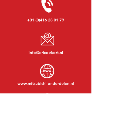
+31 (0)416 28 01 79
info@ericdekort.nl
www.mitsubishi-onderdelen.nl
Maandag t/m vrijdag:
08:30 tot 17:30
Maandagavond:
Op afspraak
Zaterdag:
09:00 tot 12:00