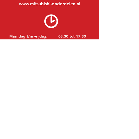
www.mitsubishi-onderdelen.nl
Maandag t/m vrijdag:
08:30 tot 17:30
Maandagavond:
Op afspraak
Zaterdag:
09:00 tot 12:00
Zondag:
Gesloten
BEZOEK EDK
MITSUBISHI Onderdelen Eric de Kort BV
Julianastraat 19
5171 GK Kaatsheuvel
NEDERLAND
T: +31 (0)416 28 01 79